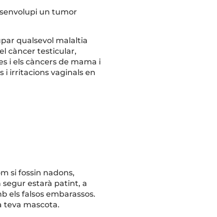
desenvolupi un tumor
upar qualsevol malaltia
l càncer testicular,
ines i els càncers de mama i
 i irritacions vaginals en
om si fossin nadons,
 segur estarà patint, a
b els falsos embarassos.
la teva mascota.