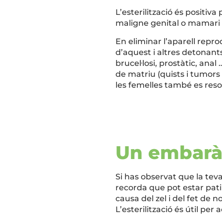
L’esterilització és positi
maligne genital o mamari i
En eliminar l’aparell repro
d’aquest i altres detonant
brucel·losi, prostàtic, anal
de matriu (quists i tumors 
les femelles també es resol
Un embarà
Si has observat que la tev
recorda que pot estar pati
causa del zel i del fet d
L’esterilització és útil p