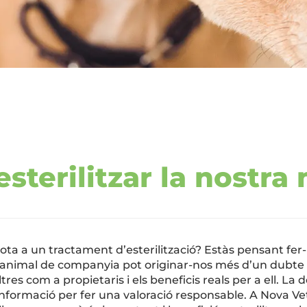
esterilitzar la nostra
ta a un tractament d’esterilització? Estàs pensant fer-h
re animal de companyia pot originar-nos més d’un dubte
s com a propietaris i els beneficis reals per a ell. La de
nformació per fer una valoració responsable. A Nova Vete