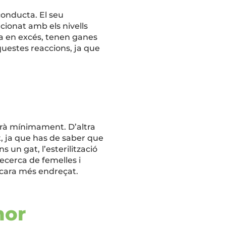
 conducta. El seu
cionat amb els nivells
a en excés, tenen ganes
aquestes reaccions, ja que
farà mínimament. D’altra
t, ja que has de saber que
un gat, l’esterilització
recerca de femelles i
 encara més endreçat.
mor