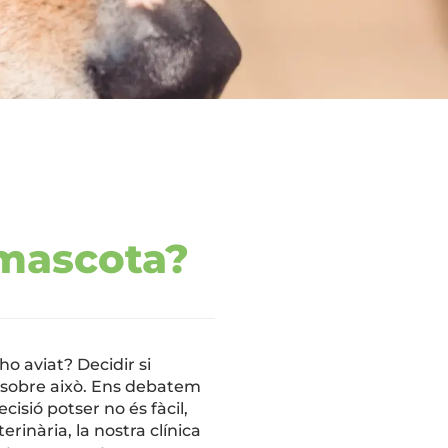
 mascota?
o aviat? Decidir si
 sobre això. Ens debatem
cisió potser no és fàcil,
rinària, la nostra clínica