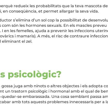
va perquè redueix les probabilitats que la teva mascota 
, en conseqüència, et permet allargar la seva vida.
ductor s’elimina d’un sol cop la possibilitat de desenvol
s com són les hormones sexuals. En els mascles preveu e
 … I en les femelles, ajuda a prevenir les infeccions uter
ovàrics i mamaris). A més, el risc de contraure infeccions
 eliminant el zel.
s psicològic?
a gossa juga amb ninots o altres objectes i els adopta c
nt un trastorn psicològic i hormonal amb el qual de ben
e no quedar-se embarassada. Una cosa semblant passa am
er acabar amb tots aquests problemes innecessaris per a 