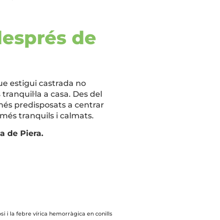
després de
ue estigui castrada no
tranquil·la a casa. Des del
 més predisposats a centrar
 més tranquils i calmats.
a de Piera.
 i la febre vírica hemorràgica en conills