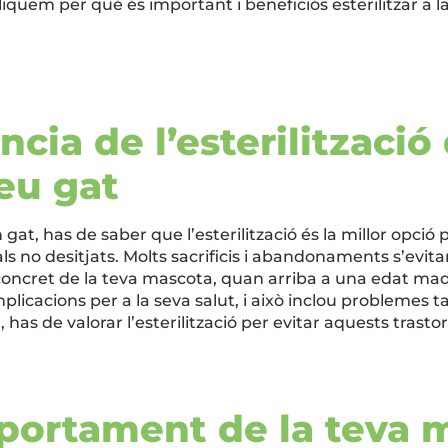
liquem per què és important i beneficiós esterilitzar a 
cia de l’esterilització
teu gat
at, has de saber que l’esterilització és la millor opció pe
s no desitjats. Molts sacrificis i abandonaments s’evi
 concret de la teva mascota, quan arriba a una edat mad
licacions per a la seva salut, i això inclou problemes ta
has de valorar l’esterilització per evitar aquests trastor
portament de la teva