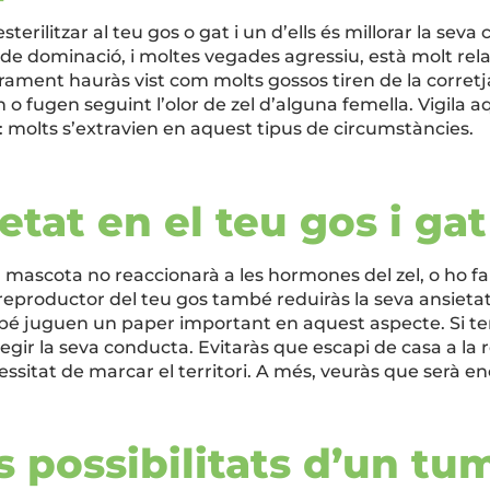
terilitzar al teu gos o gat i un d’ells és millorar la seva
de dominació, i moltes vegades agressiu, està molt rela
ament hauràs vist com molts gossos tiren de la corretj
n o fugen seguint l’olor de zel d’alguna femella. Vigila 
s: molts s’extravien en aquest tipus de circumstàncies.
ietat en el teu gos i gat
eva mascota no reaccionarà a les hormones del zel, o ho 
 reproductor del teu gos també reduiràs la seva ansieta
 juguen un paper important en aquest aspecte. Si tens 
egir la seva conducta. Evitaràs que escapi de casa a la 
ecessitat de marcar el territori. A més, veuràs que serà
s possibilitats d’un tu