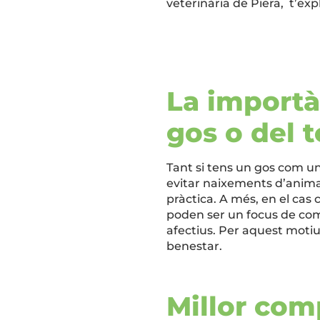
veterinària de Piera, t’exp
La importàn
gos o del 
Tant si tens un gos com un g
evitar naixements d’animal
pràctica. A més, en el cas
poden ser un focus de comp
afectius. Per aquest motiu, 
benestar.
Millor com