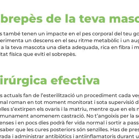
sobrepès de la teva ma
ls també tenen un impacte en el pes corporal del teu go
perimenta un descens en el seu ritme metabòlic i un a
s a la teva mascota una dieta adequada, rica en fibra i m
tat física que eviti el sobrepès.
irúrgica efectiva
 actuals fan de l’esterilització un procediment cada v
imal roman en tot moment monitorat i sota supervisió d
elles s’extirpen els ovaris i la matriu, mentre que en els
e comunament anomenem castració. No t’angoixis per la s
nses i en pocs dies podrà fer vida normal i sortir a p
ber que les cures posteriors són senzilles. Has de pres
ada i administrar antibiòtics i antiinflamatoris durant 