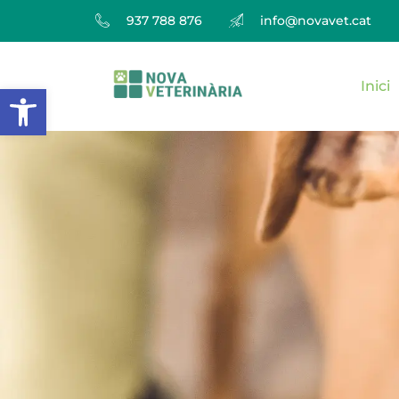
937 788 876
info@novavet.cat
Inici
Obre la barra d'eines