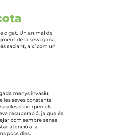
scota
s o gat. Un animal de
ugment de la seva gana.
és saciant, així com un
egada menys invasiu.
e les seves constants
 mascles s’extirpen els
eva recuperació, ja que és
assejar com sempre sense
tar atenció a la
uns pocs dies.